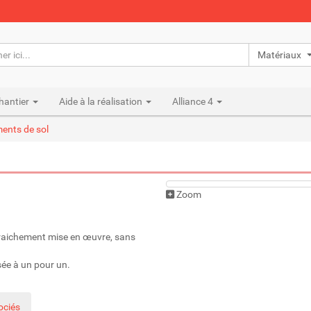
Matériaux n
hantier
Aide à la réalisation
Alliance 4
ents de sol
Zoom
fraichement mise en œuvre, sans
osée à un pour un.
ociés