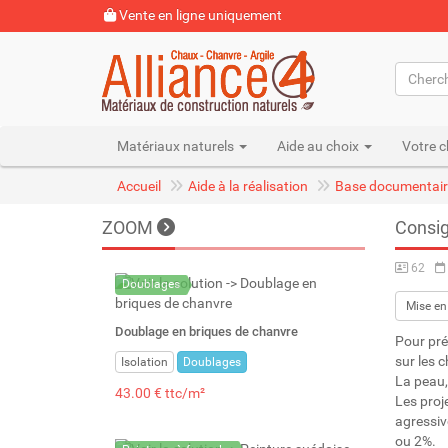
Vente en ligne uniquement
Matériaux naturels
Aide au choix
Votre c
Accueil
Aide à la réalisation
Base documentair
ZOOM
Consig
62
Doublages
Mise en
Doublage en briques de chanvre
Pour pré
sur les c
Isolation
Doublages
La peau, 
43.00 € ttc/m²
Les proj
agressiv
ou 2%.