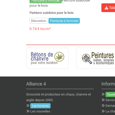
Peintures à formuler
Tél
Peinture suédoise pour le bois
Décoration
Peintures à formuler
0.74 € ttc/m²
Alliance 4
Inform
Grossiste et producteur en chaux, chanvre et
Quest
argile depuis 2005.
Servic
Deman
Les horaires
Les nouvelles
La cha