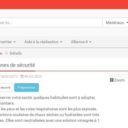
Matériaux n
hantier
Aide à la réalisation
Alliance 4
e
Détails
nes de sécurité
18-02-2013
09-02-2025
Zoom
 œuvre
Préparation
server votre santé, quelques habitudes sont à adopter,
hantiers.
les yeux et les voies respiratoires sont les plus exposés.
ections oculaires de chaux sèches ou hydratées sont très
es. Elles sont neutralisées avec une solution vinaigrée à 1