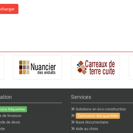
écharger
ation
Services
Solutions en éco-construction
ions fréquentes
e de livraison
Estimation des quantités
de de devis
Base documentaire
rte
Aide au choix