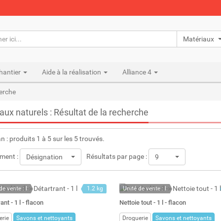
Matériaux n
hantier
Aide à la réalisation
Alliance 4
herche
aux naturels : Résultat de la recherche
an : produits 1 à 5 sur les 5 trouvés.
ment :
Résultats par page :
Désignation
9
de vente : l
1.2 kg
Unité de vente : l
ock
1 l
En stock
ant - 1 l - flacon
Nettoie tout - 1 l - flacon
: 4
Stock : 15
erie
Savons et nettoyants
Droguerie
Savons et nettoyants