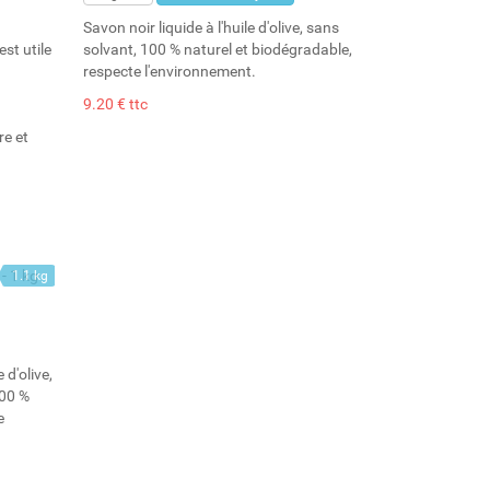
Savon noir liquide à l'huile d'olive, sans
st utile
solvant, 100 % naturel et biodégradable,
respecte l'environnement.
9.20 € ttc
re et
1.1 kg
1 l
 d'olive,
100 %
e