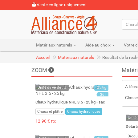
Vente en ligne uniquement
Matériaux naturels
Aide au choix
Votre c
Accueil
Matériaux naturels
Résultat de la rec
ZOOM
Matéri
A l'écr
Unité de vente : U
25 kg
36 l
Classe
Chaux hydraulique NHL 3.5 - 25 kg - sac
Chaux et plâtre
Chaux hydrauliques
Unité 
12.90 € ttc
En st
Détartr
Stock 
Drogu