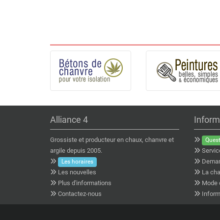
Alliance 4
Inform
Grossiste et producteur en chaux, chanvre et
Quest
argile depuis 2005.
Servic
Deman
Les horaires
Les nouvelles
La cha
Plus d'informations
Mode 
Contactez-nous
Inform