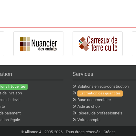
ation
Services
Solutions en éco-construction
ions fréquentes
e de livraison
Estimation des quantités
de de devis
Base documentaire
rte
Aide au choix
de paiement
Réseau de professionnels
ation légale
Votre compte
©
Alliance 4
- 2005-2026 - Tous droits réservés -
Crédits