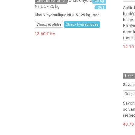
Unité de vente : U
25 kg
Acide 
36 l
biodég
Chaux hydraulique NHL 5 - 25 kg - sac
belge.
Chaux et plâtre
Chaux hydrauliques
Elimin
dans la
13.60 € ttc
(bouill
12.10 
Unité 
En st
Savon n
Stock 
Drogu
Savon n
solvan
respec
40.70 