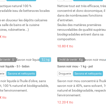
lactique naturel 100 %
Nettoie-tout est très efficace, très
radable issu de betteraves locales
concentré et donc économique, il e
dans de nombreuses fonctions
e en douceur les dépôts calcaires
d’entretien.
 salle de bains et la cuisine
Seules des matières premières
oires, robinetterie...)
renouvelables de qualité supérieu
biodégradables entrent dans sa
€ ttc
composition.
10.80 € ttc
de vente : U
5.2 kg
Unité de vente : Kg
ock
5 l
En stock
oir liquide - 5 l - bidon
Savon noir mou - 1 kg - pot
: 4
Stock : 20
erie
Savons et nettoyants
Droguerie
Savons et nettoyants
oir liquide à l'huile d'olive, sans
Savon noir mou concentré à l'huile
t, 100 % naturel et biodégradable,
savon noir à 40%, sans solvant, 
te l'environnement.
naturel et biodégradable, respect
l'environnement.
€ ttc
12.20 € ttc