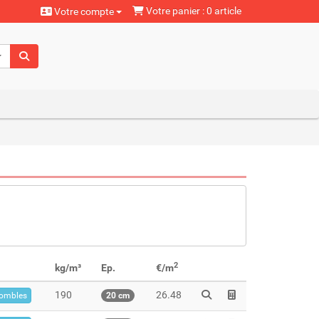
Votre panier : 0 article
Votre compte
aturels
2
kg/m³
Ep.
€/m
190
26.48
ombles
20 cm