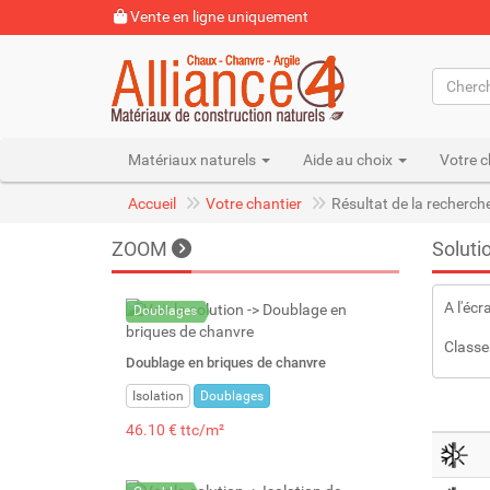
Vente en ligne uniquement
Matériaux naturels
Aide au choix
Votre c
Accueil
Votre chantier
Résultat de la recherch
ZOOM
Soluti
A l'écr
Doublages
Classe
Doublage en briques de chanvre
Isolation
Doublages
46.10 € ttc/m²