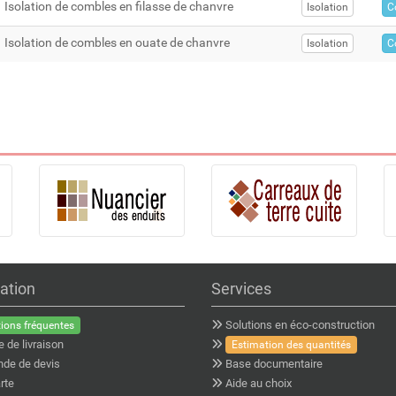
Isolation de combles en filasse de chanvre
Isolation
C
Isolation de combles en ouate de chanvre
Isolation
C
ation
Services
Solutions en éco-construction
ions fréquentes
e de livraison
Estimation des quantités
de de devis
Base documentaire
rte
Aide au choix