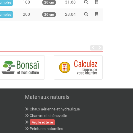
100
31.68
ombles
20 cm
200
28.04
ombles
20 cm
Matériaux naturels
Chaux aérienne et hydraulique
Chanvre et chènevotte
Argile et terre
Peintures naturelles