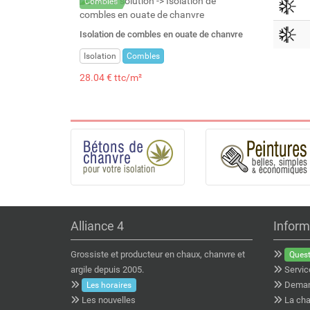
Combles
Isolation de combles en ouate de chanvre
Isolation
Combles
28.04 € ttc/m²
Alliance 4
Inform
Grossiste et producteur en chaux, chanvre et
Quest
argile depuis 2005.
Servic
Deman
Les horaires
Les nouvelles
La cha