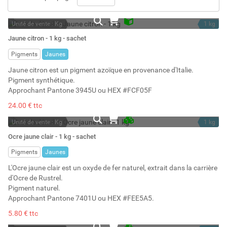
Unité de vente : Kg
1 kg
En stock
1.25 l
Jaune citron - 1 kg - sachet
Stock : 6
Pigments
Jaunes
Jaune citron est un pigment azoïque en provenance d'Italie.
Pigment synthétique.
Approchant Pantone 3945U ou HEX #FCF05F
24.00 € ttc
Unité de vente : Kg
1 kg
En stock permanent
2.25 l
Ocre jaune clair - 1 kg - sachet
Stock : 2
Pigments
Jaunes
L'Ocre jaune clair est un oxyde de fer naturel, extrait dans la carrière
d'Ocre de Rustrel.
Pigment naturel.
Approchant Pantone 7401U ou HEX #FEE5A5.
5.80 € ttc