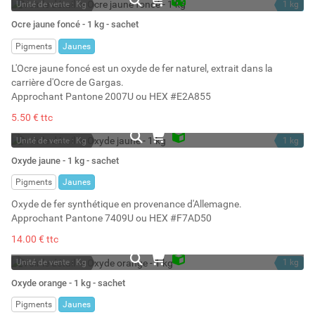
Unité de vente : Kg
1 kg
En stock permanent
1.83 l
Ocre jaune foncé - 1 kg - sachet
Stock : 4
Pigments
Jaunes
L'Ocre jaune foncé est un oxyde de fer naturel, extrait dans la
carrière d'Ocre de Gargas.
Approchant Pantone 2007U ou HEX #E2A855
5.50 € ttc
Unité de vente : Kg
1 kg
En stock
2.96 l
Oxyde jaune - 1 kg - sachet
Stock : 43
Pigments
Jaunes
Oxyde de fer synthétique en provenance d'Allemagne.
Approchant Pantone 7409U ou HEX #F7AD50
14.00 € ttc
Unité de vente : Kg
1 kg
En stock
2.06 l
Oxyde orange - 1 kg - sachet
Stock : 31
Pigments
Jaunes