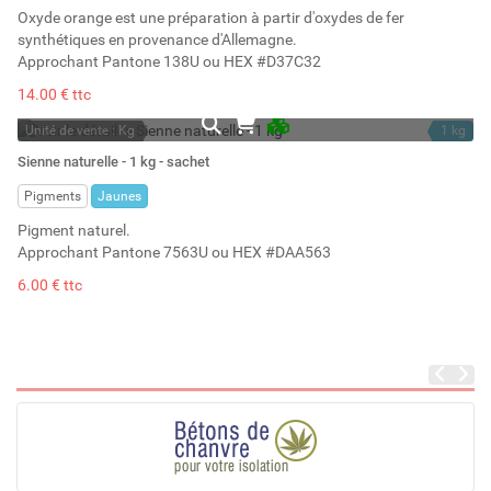
Oxyde orange est une préparation à partir d'oxydes de fer
synthétiques en provenance d'Allemagne.
Approchant Pantone 138U ou HEX #D37C32
14.00 € ttc
Unité de vente : Kg
1 kg
En stock permanent
1.11 l
Sienne naturelle - 1 kg - sachet
Stock : 5
Pigments
Jaunes
Pigment naturel.
Approchant Pantone 7563U ou HEX #DAA563
6.00 € ttc