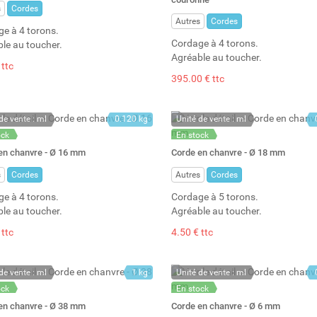
s
Cordes
Autres
Cordes
e à 4 torons.
Cordage à 4 torons.
le au toucher.
Agréable au toucher.
 ttc
395.00 € ttc
de vente : ml
0.120 kg
Unité de vente : ml
ock
En stock
: 120
Stock : 111
en chanvre - Ø 16 mm
Corde en chanvre - Ø 18 mm
s
Cordes
Autres
Cordes
e à 4 torons.
Cordage à 5 torons.
le au toucher.
Agréable au toucher.
 ttc
4.50 € ttc
de vente : ml
1 kg
Unité de vente : ml
ock
En stock
: 20
Stock : 390
en chanvre - Ø 38 mm
Corde en chanvre - Ø 6 mm