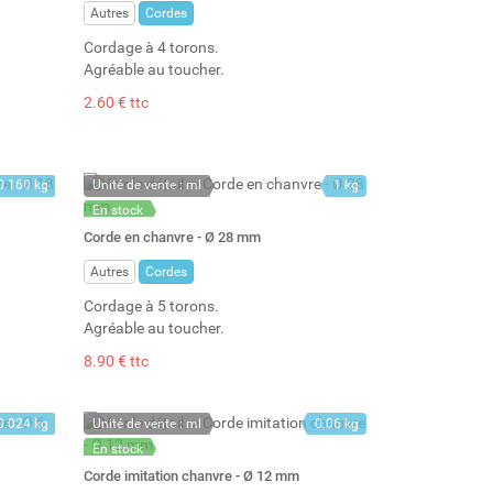
Autres
Cordes
Cordage à 4 torons.
Agréable au toucher.
2.60 € ttc
0.160 kg
Unité de vente : ml
1 kg
En stock
Stock : 15
Corde en chanvre - Ø 28 mm
Autres
Cordes
Cordage à 5 torons.
Agréable au toucher.
8.90 € ttc
0.024 kg
Unité de vente : ml
0.06 kg
En stock
Stock : 258
Corde imitation chanvre - Ø 12 mm