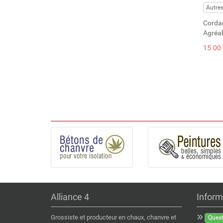
Autre
Cordag
Agréab
15.00 
Alliance 4
Inform
Grossiste et producteur en chaux, chanvre et
Quest