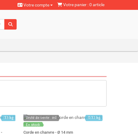
Votre panier : 0 article
Votre compte
aturels
13 kg
Unité de vente : ml
0.12 kg
En stock
Stock : 73
 -
Corde en chanvre - Ø 14 mm