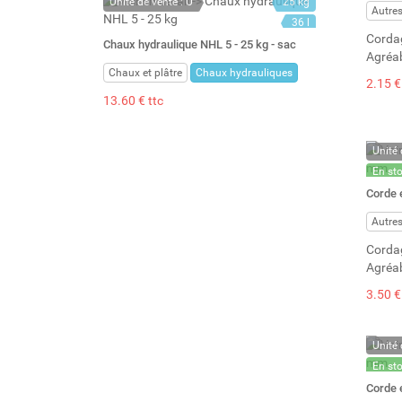
Unité de vente : U
25 kg
Autre
36 l
Cordag
Chaux hydraulique NHL 5 - 25 kg - sac
Agréab
Chaux et plâtre
Chaux hydrauliques
2.15 €
13.60 € ttc
Unité 
En st
Stock 
Corde 
Autre
Cordag
Agréab
3.50 €
Unité 
En st
Stock 
Corde 