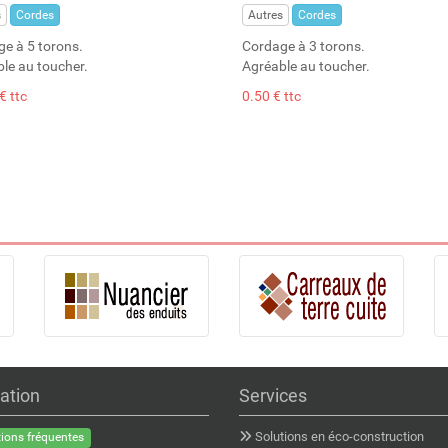
s
Cordes
Autres
Cordes
e à 5 torons.
Cordage à 3 torons.
le au toucher.
Agréable au toucher.
€ ttc
0.50 € ttc
ation
Services
Solutions en éco-construction
ions fréquentes