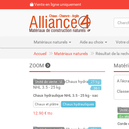
Vente en ligne uniquement
Matériaux naturels
Aide au choix
Votre c
Accueil
Matériaux naturels
Résultat de la rec
ZOOM
Matéri
A l'écr
Unité de vente : U
25 kg
36 l
Classe
Chaux hydraulique NHL 3.5 - 25 kg - sac
Chaux et plâtre
Chaux hydrauliques
Unité 
12.90 € ttc
En st
Stock 
Corde 