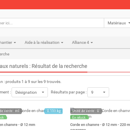
Matériaux n
hantier
Aide à la réalisation
Alliance 4
herche
aux naturels : Résultat de la recherche
an : produits 1 à 9 sur les 9 trouvés.
ment :
Résultats par page :
Désignation
9
de vente : ml
0.110 kg
Unité de vente : U
ock
En stock
: 291
Stock : 1
en chanvre - Ø 12 mm
Corde en chanvre - Ø 12 mm - 220 m
couronne