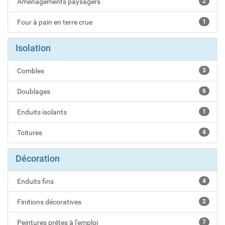
Aménagements paysagers
2
Four à pain en terre crue
1
Isolation
Combles
3
Doublages
6
Enduits isolants
1
Toitures
4
Décoration
Enduits fins
4
Finitions décoratives
2
Peintures prêtes à l'emploi
7