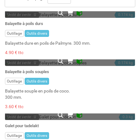
Unité de vente : U
0.174 kg
En stock
Balayette à poils durs
Stock : 4
Outillage
Outils divers
Balayette dure en poils de Palmyre. 300 mm.
4.90 € ttc
Unité de vente : U
0.174 kg
En stock
Balayette à poils souples
Stock : 6
Outillage
Outils divers
Balayette souple en poils de coco.
300 mm.
3.60 € ttc
Unité de vente : U
0.3 kg
En stock
Galet pour tadelakt
Stock : 3
Outillage
Outils divers