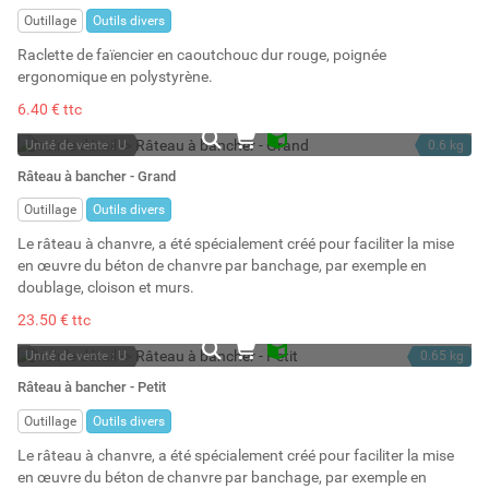
Stock : 4
Outillage
Outils divers
Raclette de faïencier en caoutchouc dur rouge, poignée
ergonomique en polystyrène.
6.40 € ttc
Unité de vente : U
0.6 kg
En stock
Râteau à bancher - Grand
Stock : 51
Outillage
Outils divers
Le râteau à chanvre, a été spécialement créé pour faciliter la mise
en œuvre du béton de chanvre par banchage, par exemple en
doublage, cloison et murs.
23.50 € ttc
Unité de vente : U
0.65 kg
En stock
Râteau à bancher - Petit
Stock : 18
Outillage
Outils divers
Le râteau à chanvre, a été spécialement créé pour faciliter la mise
en œuvre du béton de chanvre par banchage, par exemple en