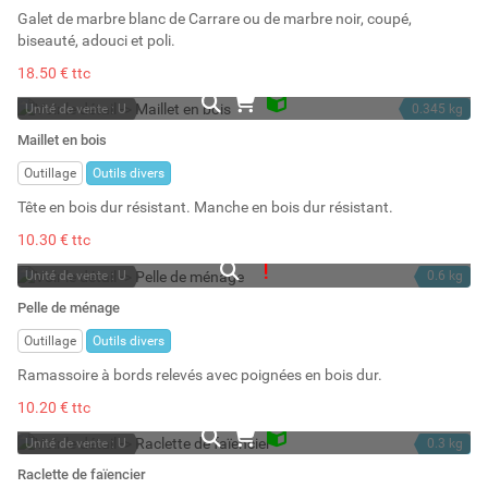
Galet de marbre blanc de Carrare ou de marbre noir, coupé,
biseauté, adouci et poli.
18.50 € ttc
Unité de vente : U
0.345 kg
En stock
Maillet en bois
Stock : 9
Outillage
Outils divers
Tête en bois dur résistant. Manche en bois dur résistant.
10.30 € ttc
Unité de vente : U
0.6 kg
En rupture
Pelle de ménage
Outillage
Outils divers
Ramassoire à bords relevés avec poignées en bois dur.
10.20 € ttc
Unité de vente : U
0.3 kg
En stock
Raclette de faïencier