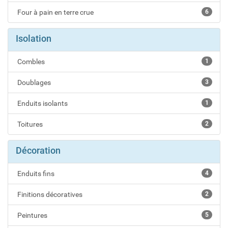
Four à pain en terre crue
6
Isolation
Combles
1
Doublages
3
Enduits isolants
1
Toitures
2
Décoration
Enduits fins
4
Finitions décoratives
2
Peintures
5