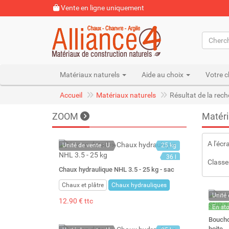
Vente en ligne uniquement
Matériaux naturels
Aide au choix
Votre c
Accueil
Matériaux naturels
Résultat de la rec
ZOOM
Matéri
A l'écr
Unité de vente : U
25 kg
36 l
Classe
Chaux hydraulique NHL 3.5 - 25 kg - sac
Chaux et plâtre
Chaux hydrauliques
Unité 
12.90 € ttc
En st
Stock 
Bouchon
boite