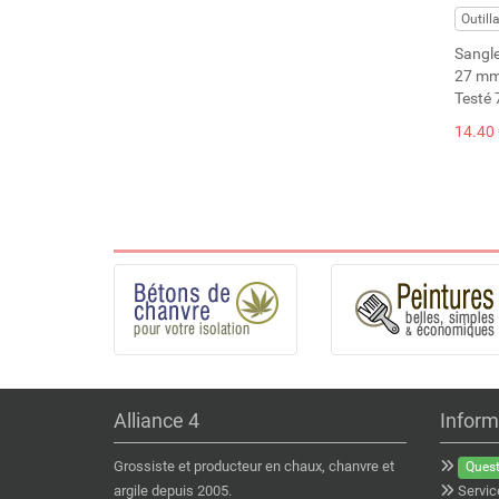
Outill
Sangle
27 mm
Testé 
14.40 
Alliance 4
Inform
Grossiste et producteur en chaux, chanvre et
Quest
argile depuis 2005.
Servic