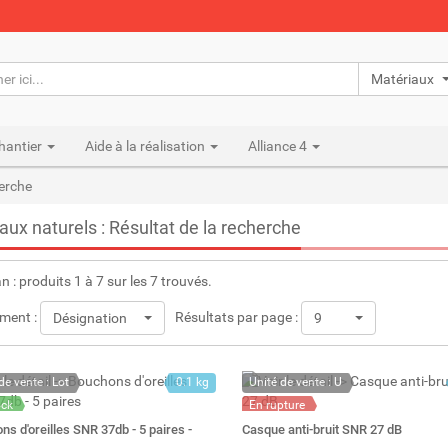
Matériaux n
hantier
Aide à la réalisation
Alliance 4
herche
aux naturels : Résultat de la recherche
an : produits 1 à 7 sur les 7 trouvés.
ment :
Résultats par page :
Désignation
9
de vente : Lot
0.1 kg
Unité de vente : U
ock
En rupture
: 11
s d'oreilles SNR 37db - 5 paires -
Casque anti-bruit SNR 27 dB