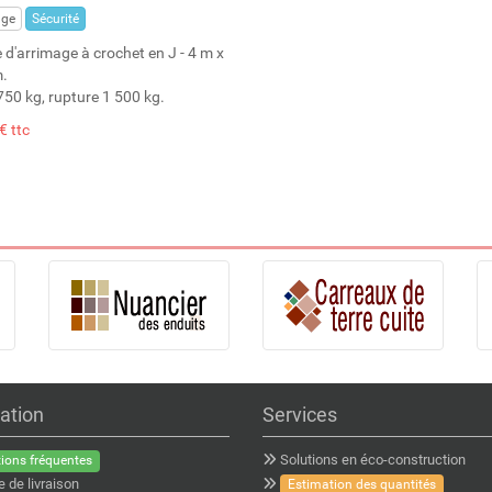
age
Sécurité
 d'arrimage à crochet en J - 4 m x
.
750 kg, rupture 1 500 kg.
€ ttc
ation
Services
Solutions en éco-construction
ions fréquentes
e de livraison
Estimation des quantités