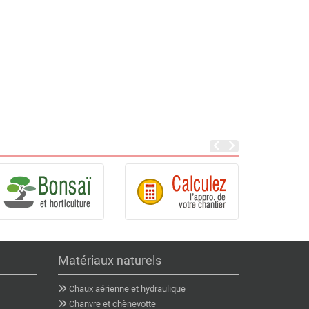
Matériaux naturels
Chaux aérienne et hydraulique
Chanvre et chènevotte