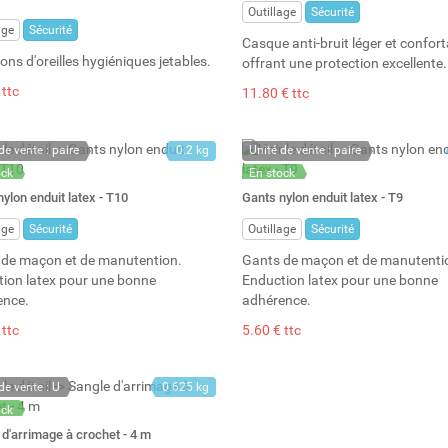
Outillage
Sécurité
age
Sécurité
Casque anti-bruit léger et confort
ns d'oreilles hygiéniques jetables.
offrant une protection excellente.
 ttc
11.80 € ttc
de vente : paire
0.2 kg
Unité de vente : paire
ock
En stock
: 10
Stock : 19
ylon enduit latex - T10
Gants nylon enduit latex - T9
age
Sécurité
Outillage
Sécurité
de maçon et de manutention.
Gants de maçon et de manutenti
ion latex pour une bonne
Enduction latex pour une bonne
ence.
adhérence.
 ttc
5.60 € ttc
de vente : U
0.625 kg
ock
: 3
 d'arrimage à crochet - 4 m