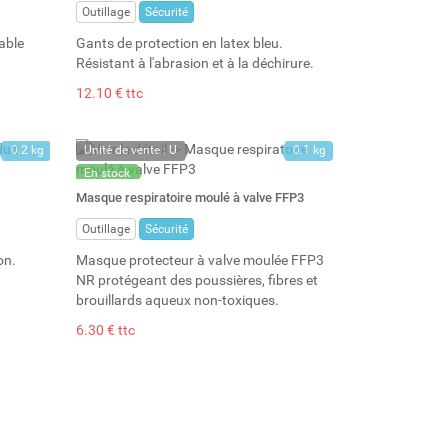
Outillage
Sécurité
able
Gants de protection en latex bleu.
Résistant à l'abrasion et à la déchirure.
12.10 € ttc
0.2 kg
Unité de vente : U
0.1 kg
En stock
Stock : 57
Masque respiratoire moulé à valve FFP3
Outillage
Sécurité
on.
Masque protecteur à valve moulée FFP3
NR protégeant des poussières, fibres et
brouillards aqueux non-toxiques.
6.30 € ttc