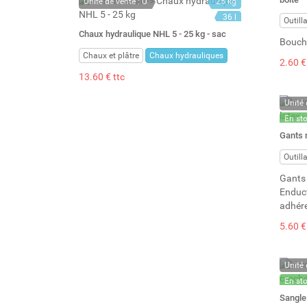
Unité de vente : U
25 kg
36 l
Outill
Chaux hydraulique NHL 5 - 25 kg - sac
Boucho
Chaux et plâtre
Chaux hydrauliques
2.60 €
13.60 € ttc
Unité 
En st
Stock 
Gants n
Outill
Gants 
Enduct
adhér
5.60 €
Unité 
En st
Stock 
Sangle