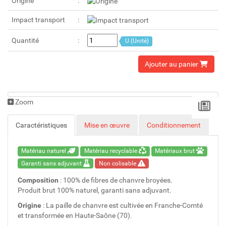
Origine
Impact transport
Quantité
U (Unité)
Ajouter au panier
Zoom
Caractéristiques
Mise en œuvre
Conditionnement
Matériau naturel
Matériau recyclable
Matériaux brut
Garanti sans adjuvant
Non colisable
Composition
: 100% de fibres de chanvre broyées.
Produit brut 100% naturel, garanti sans adjuvant.
Origine
: La paille de chanvre est cultivée en Franche-Comté
et transformée en Haute-Saône (70).