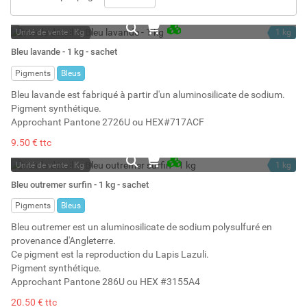
Unité de vente : Kg
1 kg
En stock permanent
1.78 l
Bleu lavande - 1 kg - sachet
Stock : 11
Pigments
Bleus
Bleu lavande est fabriqué à partir d'un aluminosilicate de sodium.
Pigment synthétique.
Approchant Pantone 2726U ou HEX#717ACF
9.50 € ttc
Unité de vente : Kg
1 kg
En stock permanent
1.54 l
Bleu outremer surfin - 1 kg - sachet
Stock : 52
Pigments
Bleus
Bleu outremer est un aluminosilicate de sodium polysulfuré en
provenance d'Angleterre.
Ce pigment est la reproduction du Lapis Lazuli.
Pigment synthétique.
Approchant Pantone 286U ou HEX #3155A4
20.50 € ttc