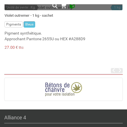
Unité de vente : Kg
1 kg
En stock
2.06 l
Violet outremer - 1 kg - sachet
Stock : 7
Pigments
Bleus
Pigment synthétique.
Approchant Pantone 2655U ou HEX #A288D9
27.00 € ttc
Alliance 4