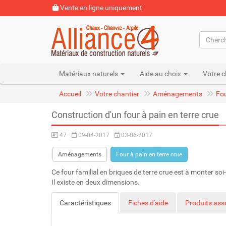
Vente en ligne uniquement
Matériaux naturels
Aide au choix
Votre c
Accueil
Votre chantier
Aménagements
Fou
Construction d'un four à pain en terre crue
47
09-04-2017
03-06-2017
Aménagements
Four à pain en terre crue
Ce four familial en briques de terre crue est à monter so
Il existe en deux dimensions.
Caractéristiques
Fiches d'aide
Produits ass