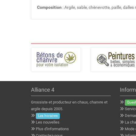
Composition
: Argile, sable, chènevotte, paille, dalles 
Alliance 4
Inform
Grossiste et producteur en chaux, chanvre et
Quest
argile depuis 2005.
Servic
Deman
Les horaires
Les nouvelles
La cha
Plus d'informations
Mode 
Contactez-nous
Inform