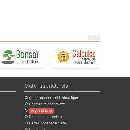
Matériaux naturels
Chaux aérienne et hydraulique
Chanvre et chènevotte
Argile et terre
Peintures naturelles
Carreaux de terre cuite
Nuanciers