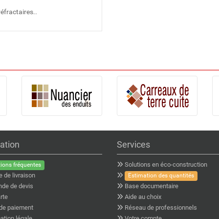
réfractaires..
ation
Services
Solutions en éco-construction
ions fréquentes
e de livraison
Estimation des quantités
de de devis
Base documentaire
rte
Aide au choix
de paiement
Réseau de professionnels
ation légale
Votre compte