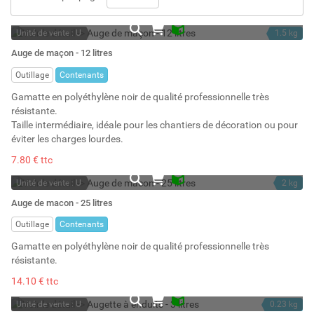
Unité de vente : U
1.5 kg
En stock
12 l
Auge de maçon - 12 litres
Stock : 8
Outillage
Contenants
Gamatte en polyéthylène noir de qualité professionnelle très
résistante.
Taille intermédiaire, idéale pour les chantiers de décoration ou pour
éviter les charges lourdes.
7.80 € ttc
Unité de vente : U
2 kg
En stock
25 l
Auge de macon - 25 litres
Stock : 7
Outillage
Contenants
Gamatte en polyéthylène noir de qualité professionnelle très
résistante.
14.10 € ttc
Unité de vente : U
0.23 kg