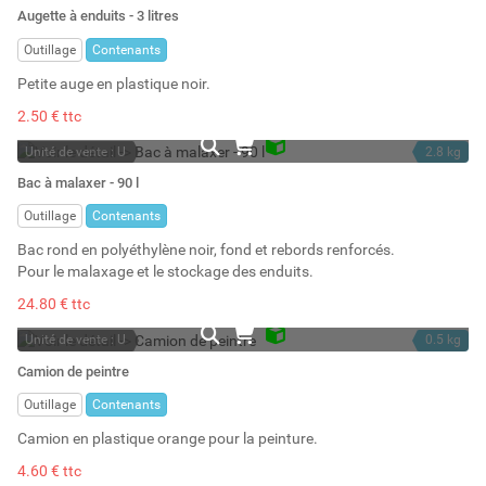
En stock
3 l
Augette à enduits - 3 litres
Stock : 11
Outillage
Contenants
Petite auge en plastique noir.
2.50 € ttc
Unité de vente : U
2.8 kg
En stock
90 l
Bac à malaxer - 90 l
Stock : 10
Outillage
Contenants
Bac rond en polyéthylène noir, fond et rebords renforcés.
Pour le malaxage et le stockage des enduits.
24.80 € ttc
Unité de vente : U
0.5 kg
En stock
Camion de peintre
Stock : 7
Outillage
Contenants
Camion en plastique orange pour la peinture.
4.60 € ttc