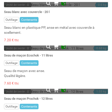
Unité de vente : U
0.6 kg
En stock
Seau blanc avec couvercle - 20 l
Stock : 17
Outillage
Contenants
Seau blanc en plastique PP, anse en métal avec couvercle à
scellement.
7.20 € ttc
Unité de vente : U
0.68 kg
En stock
11 l
Seau de maçon Ecochok - 11 litres
Stock : 13
Outillage
Contenants
Seau de maçon avec anse.
Qualité légère.
7.60 € ttc
Unité de vente : U
1.03 kg
En stock
12 l
Seau de maçon Prochok - 12 litres
Stock : 8
Outillage
Contenants