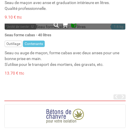
Seau de maçon avec anse et graduation intérieure en litres.
Qualité professionnelle.
9.10 € ttc
Unité de vente : U
1.6 kg
En stock
40 l
Seau forme cabas - 40 litres
Stock : 13
Outillage
Contenants
Seau ou auge de maçon, forme cabas avec deux anses pour une
bonne prise en main.
S'utilise pour le transport des mortiers, des gravats, etc.
13.70 € ttc