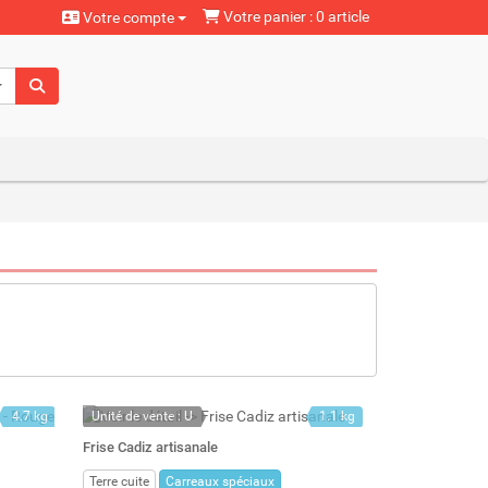
Votre panier : 0 article
Votre compte
aturels
4.7 kg
Unité de vente : U
1.1 kg
3 l
En stock
Frise Cadiz artisanale
Stock : 7
Terre cuite
Carreaux spéciaux