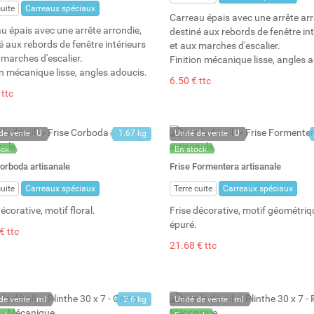
cuite
Carreaux spéciaux
Carreau épais avec une arrête arr
u épais avec une arrête arrondie,
destiné aux rebords de fenêtre int
é aux rebords de fenêtre intérieurs
et aux marches d'escalier.
 marches d'escalier.
Finition mécanique lisse, angles 
on mécanique lisse, angles adoucis.
6.50 € ttc
 ttc
de vente : U
1.67 kg
Unité de vente : U
ock
En stock
: 2
Stock : 17
Corboda artisanale
Frise Formentera artisanale
cuite
Carreaux spéciaux
Terre cuite
Carreaux spéciaux
écorative, motif floral.
Frise décorative, motif géométriq
épuré.
€ ttc
21.68 € ttc
de vente : ml
2.6 kg
Unité de vente : ml