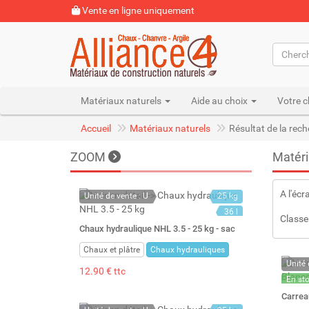
Vente en ligne uniquement
Matériaux naturels
Aide au choix
Votre c
Accueil
Matériaux naturels
Résultat de la rec
ZOOM
Matéri
A l'écr
Unité de vente : U
25 kg
36 l
Classe
Chaux hydraulique NHL 3.5 - 25 kg - sac
Chaux et plâtre
Chaux hydrauliques
Unité 
12.90 € ttc
En st
Stock 
Carrea