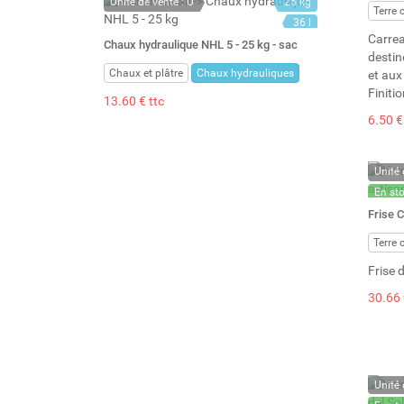
Unité de vente : U
25 kg
Terre 
36 l
Carrea
Chaux hydraulique NHL 5 - 25 kg - sac
destin
Chaux et plâtre
Chaux hydrauliques
et aux
Finiti
13.60 € ttc
6.50 €
Unité 
En st
Stock 
Frise 
Terre 
Frise d
30.66 
Unité 