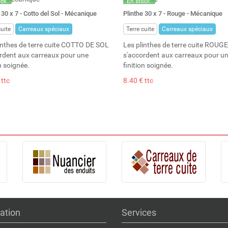
ock
En stock
: 18
Stock : 82
 30 x 7 - Cotto del Sol - Mécanique
Plinthe 30 x 7 - Rouge - Mécanique
cuite
Carreaux spéciaux
Terre cuite
Carreaux spéciaux
inthes de terre cuite COTTO DE SOL
Les plinthes de terre cuite ROUGE
rdent aux carreaux pour une
s'accordent aux carreaux pour u
n soignée.
finition soignée.
 ttc
8.40 € ttc
ation
Services