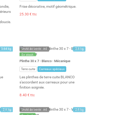
ondie,
Frise décorative, motif géométrique.
érieurs
25.30 € ttc
adoucis.
0.64 kg
Unité de vente : ml
2.6 kg
En stock
Stock : 124
Plinthe 30 x 7 - Blanco - Mécanique
Terre cuite
Carreaux spéciaux
ue
Les plinthes de terre cuite BLANCO
s'accordent aux carreaux pour une
finition soignée.
8.40 € ttc
2.6 kg
Unité de vente : ml
2.6 kg