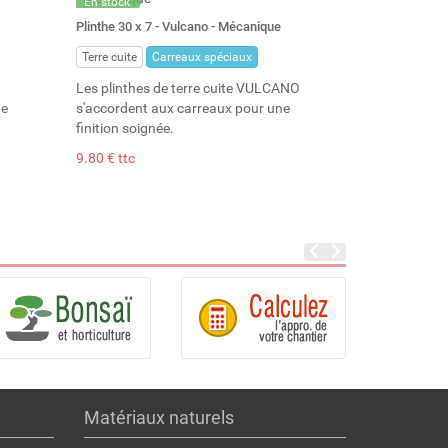
En stock
Stock : 36
Plinthe 30 x 7 - Vulcano - Mécanique
Terre cuite
Carreaux spéciaux
Les plinthes de terre cuite VULCANO
ne
s'accordent aux carreaux pour une
finition soignée.
9.80 € ttc
Matériaux naturels