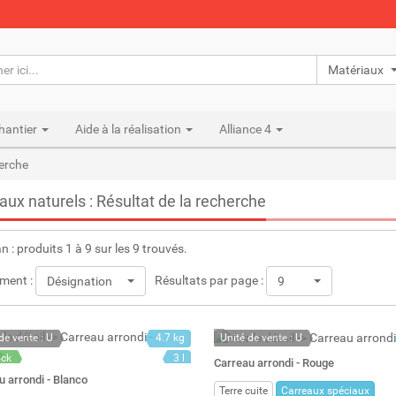
Matériaux n
hantier
Aide à la réalisation
Alliance 4
herche
aux naturels : Résultat de la recherche
an : produits 1 à 9 sur les 9 trouvés.
ment :
Résultats par page :
Désignation
9
de vente : U
4.7 kg
Unité de vente : U
ock
3 l
En stock
Carreau arrondi - Rouge
: 135
Stock : 150
u arrondi - Blanco
Terre cuite
Carreaux spéciaux