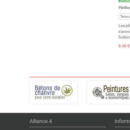
En st
Stock 
Plinthe
Terre 
Les pl
s'acco
finitio
8.40 €
Alliance 4
Inform