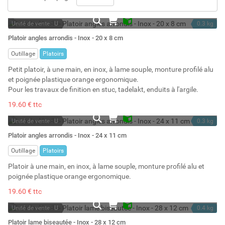
Unité de vente : U
0.3 kg
En stock
Platoir angles arrondis - Inox - 20 x 8 cm
Stock : 14
Outillage
Platoirs
Petit platoir, à une main, en inox, à lame souple, monture profilé alu
et poignée plastique orange ergonomique.
Pour les travaux de finition en stuc, tadelakt, enduits à l'argile.
19.60 € ttc
Unité de vente : U
0.3 kg
En stock
Platoir angles arrondis - Inox - 24 x 11 cm
Stock : 11
Outillage
Platoirs
Platoir à une main, en inox, à lame souple, monture profilé alu et
poignée plastique orange ergonomique.
19.60 € ttc
Unité de vente : U
0.4 kg
En stock
Platoir lame biseautée - Inox - 28 x 12 cm