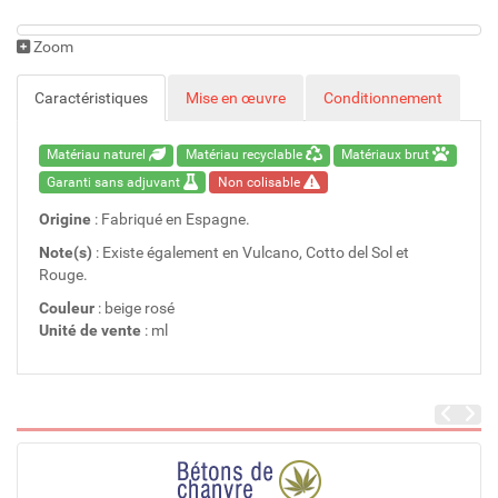
Zoom
Caractéristiques
Mise en œuvre
Conditionnement
Matériau naturel
Matériau recyclable
Matériaux brut
Garanti sans adjuvant
Non colisable
Origine
: Fabriqué en Espagne.
Note(s)
: Existe également en Vulcano, Cotto del Sol et
Rouge.
Couleur
: beige rosé
Unité de vente
: ml