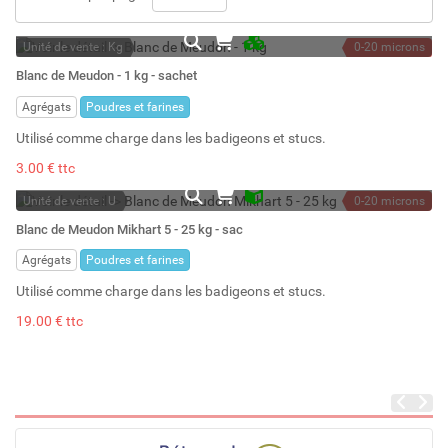
Unité de vente : Kg
0-20 microns
En stock permanent
1 kg
Blanc de Meudon - 1 kg - sachet
Stock : 24
1 l
Agrégats
Poudres et farines
Utilisé comme charge dans les badigeons et stucs.
3.00 € ttc
Unité de vente : U
0-20 microns
En stock
25 kg
Blanc de Meudon Mikhart 5 - 25 kg - sac
Stock : 34
Agrégats
Poudres et farines
Utilisé comme charge dans les badigeons et stucs.
19.00 € ttc