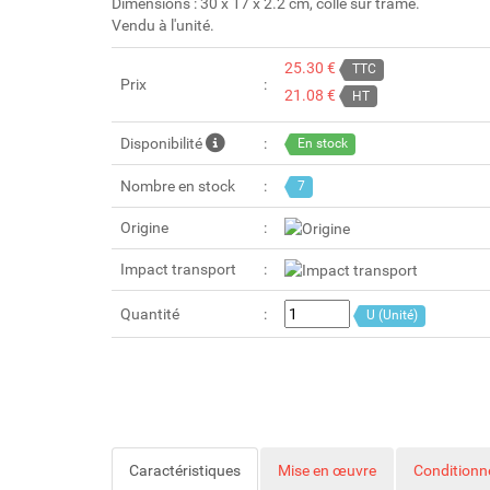
Dimensions : 30 x 17 x 2.2 cm, collé sur trame.
Vendu à l'unité.
25.30 €
TTC
Prix
21.08 €
HT
Disponibilité
En stock
Nombre en stock
7
Origine
Impact transport
Quantité
U (Unité)
Caractéristiques
Mise en œuvre
Condition