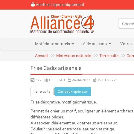
Vente en ligne uniquement
Matériaux naturels
Aide au choix
Votre c
Accueil
Matériaux naturels
Terre cuite
Car
Frise Cadiz artisanale
577
CFFFCAD
24-04-2017
19-01-2022
Terre cuite
Carreaux spéciaux
Frise décorative, motif géométrique.
Permet de créer un motif, souligner un élément architectu
différentes pièces.
A associer idéalement aux carreaux artisanaux.
Couleur : nuancé entre rose, saumon et rouge.