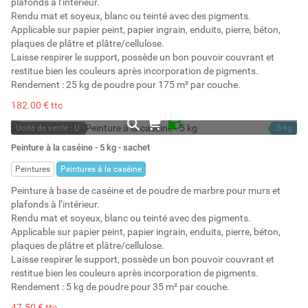
plafonds à l’intérieur.
Rendu mat et soyeux, blanc ou teinté avec des pigments.
Applicable sur papier peint, papier ingrain, enduits, pierre, béton,
plaques de plâtre et plâtre/cellulose.
Laisse respirer le support, possède un bon pouvoir couvrant et
restitue bien les couleurs après incorporation de pigments.
Rendement : 25 kg de poudre pour 175 m² par couche.
182.00 € ttc
Unité de vente : U
5 kg
En stock
5 l
Peinture à la caséine - 5 kg - sachet
Stock : 11
Peintures
Peintures à la caséine
Peinture à base de caséine et de poudre de marbre pour murs et
plafonds à l’intérieur.
Rendu mat et soyeux, blanc ou teinté avec des pigments.
Applicable sur papier peint, papier ingrain, enduits, pierre, béton,
plaques de plâtre et plâtre/cellulose.
Laisse respirer le support, possède un bon pouvoir couvrant et
restitue bien les couleurs après incorporation de pigments.
Rendement : 5 kg de poudre pour 35 m² par couche.
47.50 € ttc