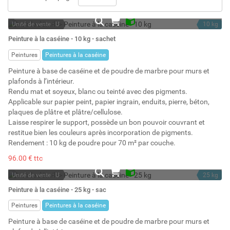
Unité de vente : U
10 kg
En stock
10 l
Peinture à la caséine - 10 kg - sachet
Stock : 16
Peintures
Peintures à la caséine
Peinture à base de caséine et de poudre de marbre pour murs et
plafonds à l’intérieur.
Rendu mat et soyeux, blanc ou teinté avec des pigments.
Applicable sur papier peint, papier ingrain, enduits, pierre, béton,
plaques de plâtre et plâtre/cellulose.
Laisse respirer le support, possède un bon pouvoir couvrant et
restitue bien les couleurs après incorporation de pigments.
Rendement : 10 kg de poudre pour 70 m² par couche.
96.00 € ttc
Unité de vente : U
25 kg
En stock
25 l
Peinture à la caséine - 25 kg - sac
Stock : 2
Peintures
Peintures à la caséine
Peinture à base de caséine et de poudre de marbre pour murs et