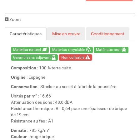
Zoom
Caractéristiques
Mise en œuvre
Conditionnement
Matériau naturel
Matériau recyclable
Matériaux brut
Garanti sans adjuvant
Non colisable
Composition
: 100 % terre cuite.
Origine
: Espagne
Conservation
: Stocker au sec et à l'abri de la poussière.
Unités par m² : 16.66
Atténuation des sons : 48,6 dBA
Résistance thermique : R= 0,64 pour une épaisseur de brique
de 19 cm
Résistance au feu : A1
Densité
: 785 kg/m³
Couleur
: rouge brique