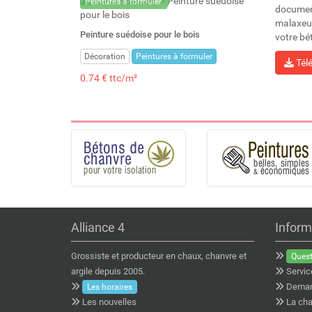
Peintures à formuler
document
malaxeurs
Peinture suédoise pour le bois
votre bé
Décoration
Peintures à formuler
Tél
0.74 € ttc/m²
Alliance 4
Inform
Grossiste et producteur en chaux, chanvre et
Quest
argile depuis 2005.
Servic
Deman
Les horaires
Les nouvelles
La cha