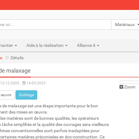
Matériaux n
hantier
Aide à la réalisation
Alliance 4
e
Détails
 de malaxage
13-12-2005
14-05-2023
Zoom
 œuvre
Outillage
 de malaxage est une étape importante pour le bon
ent des mises en œuvre.
les matières sont de bonnes qualités, les opérateurs
 tâche simplifiée et la qualité des ouvrages sera meilleure.
ines conventionnelles sont parfois inadaptées pour
certaines matières préconisées en éco-construction. Ce