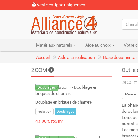
Vente en ligne uniquement
Matériaux naturels
Aide au choix
Votre c
Accueil
Aide à la réalisation
Base documentair
ZOOM
Outils
22
Doublages
Mise en
Doublage en briques de chanvre
La phase
déroulem
Isolation
Doublages
Lorsque 
43.00 € ttc/m²
auront la
Les mach
brasser 