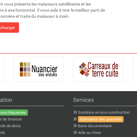
 vous présente les malaxeurs satellitaires et les
 à axe horizontal. Il vous aide à tirer le meilleur parti de
tonnière et traite du malaxeur à main.
écharger
ation
Services
Solutions en éco-construction
ions fréquentes
e de livraison
Estimation des quantités
de de devis
Base documentaire
rte
Aide au choix