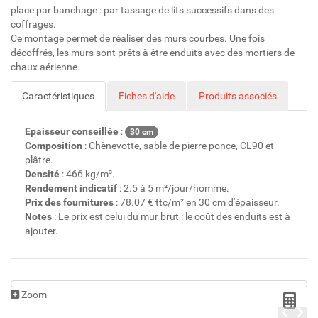
place par banchage : par tassage de lits successifs dans des
coffrages.
Ce montage permet de réaliser des murs courbes. Une fois
décoffrés, les murs sont prêts à être enduits avec des mortiers de
chaux aérienne.
Caractéristiques
Fiches d'aide
Produits associés
Epaisseur conseillée
:
30 cm
Composition
: Chènevotte, sable de pierre ponce, CL90 et
plâtre.
Densité
: 466 kg/m³.
Rendement indicatif
: 2.5 à 5 m²/jour/homme.
Prix des fournitures
: 78.07 € ttc/m² en 30 cm d'épaisseur.
Notes
: Le prix est celui du mur brut : le coût des enduits est à
ajouter.
Zoom