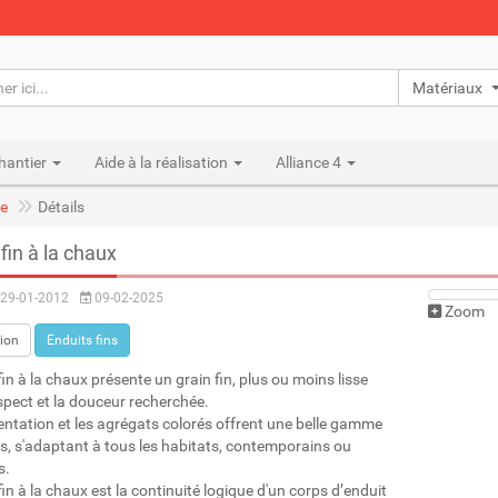
Matériaux n
hantier
Aide à la réalisation
Alliance 4
e
Détails
fin à la chaux
29-01-2012
09-02-2025
Zoom
ion
Enduits fins
fin à la chaux présente un grain fin, plus ou moins lisse
aspect et la douceur recherchée.
ntation et les agrégats colorés offrent une belle gamme
es, s'adaptant à tous les habitats, contemporains ou
s.
fin à la chaux est la continuité logique d'un corps d’enduit