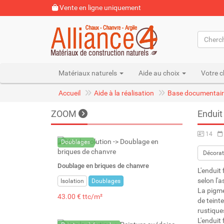
Vente en ligne uniquement
Matériaux naturels
Aide au choix
Votre c
Accueil
Aide à la réalisation
Base documentair
ZOOM
Enduit 
14
Doublages
Décorat
Doublage en briques de chanvre
L'enduit 
selon l'
Isolation
Doublages
La pigme
43.00 € ttc/m²
de teint
rustique
L'enduit 