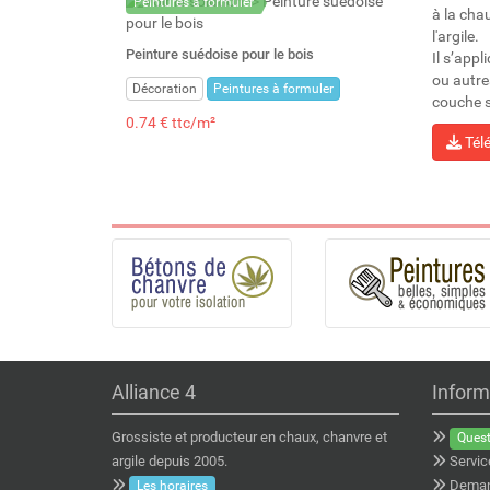
Peintures à formuler
à la cha
l'argile.
Peinture suédoise pour le bois
Il s’appl
ou autre
Décoration
Peintures à formuler
couche s
0.74 € ttc/m²
Tél
Alliance 4
Inform
Grossiste et producteur en chaux, chanvre et
Quest
argile depuis 2005.
Servic
Deman
Les horaires