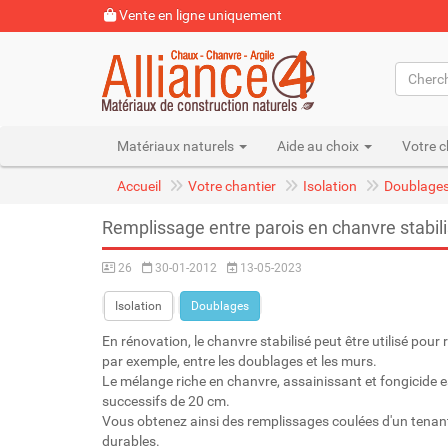
Vente en ligne uniquement
Matériaux naturels
Aide au choix
Votre c
Accueil
Votre chantier
Isolation
Doublage
Remplissage entre parois en chanvre stabil
26
30-01-2012
13-05-2023
Isolation
Doublages
En rénovation, le chanvre stabilisé peut être utilisé pour
par exemple, entre les doublages et les murs.
Le mélange riche en chanvre, assainissant et fongicide es
successifs de 20 cm.
Vous obtenez ainsi des remplissages coulées d'un tenant
durables.