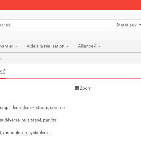
Matériaux n
hantier
Aide à la réalisation
Alliance 4
s
isé
Zoom
 remplir les vides existants, comme
t déversé, puis tassé, par lits
, monobloc, recyclables et