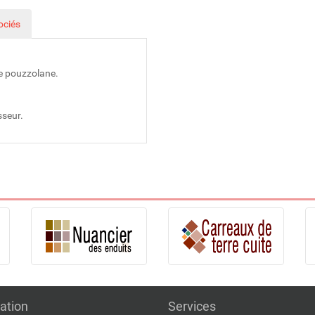
ociés
de pouzzolane.
sseur.
ation
Services