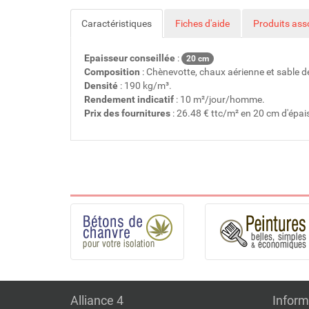
Caractéristiques
Fiches d'aide
Produits ass
Epaisseur conseillée
:
20 cm
Composition
: Chènevotte, chaux aérienne et sable 
Densité
: 190 kg/m³.
Rendement indicatif
: 10 m²/jour/homme.
Prix des fournitures
: 26.48 € ttc/m² en 20 cm d'épai
Alliance 4
Inform