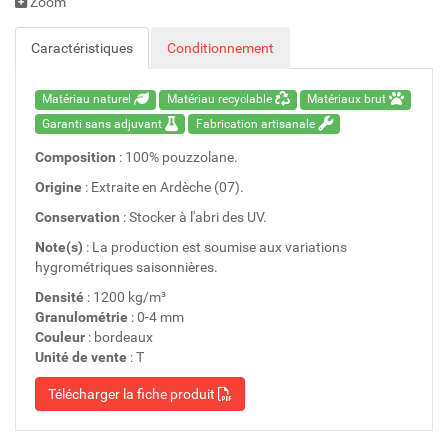
Zoom
Caractéristiques
Conditionnement
Matériau naturel
Matériau recyclable
Matériaux brut
Garanti sans adjuvant
Fabrication artisanale
Composition
: 100% pouzzolane.
Origine
: Extraite en Ardèche (07).
Conservation
: Stocker à l'abri des UV.
Note(s)
: La production est soumise aux variations
hygrométriques saisonnières.
Densité
: 1200 kg/m³
Granulométrie
: 0-4 mm
Couleur
: bordeaux
Unité de vente
: T
Télécharger la fiche produit