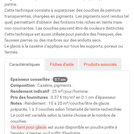
patine.
Cette technique consiste à superposer des couches de peinture
transparentes, chargées en pigments. Les pigments sont rendus tel
quel, permettant d’obtenir des finitions très riches en teinte mais
non couvrantes. Les couches peuvent être de couleurs distinctes.
Cette technique est aussi utilisée pour peindre des fresques, des
fausses pierres ou des marbres sur des enduits secs.
Le glacis à la caséine s’applique sur tous les supports, poreux ou
fermés.
Caractéristiques
Fiches d'aide
Produits associés
Epaisseur conseillée
:
0.1 cm
Composition
: Caséine, pigments..
Rendement indicatif
: 25 m²/jour/homme.
Prix des fournitures
: 0.37 € ttc/m² en 0.1 cm d'épaisseur.
Notes
: Rendement : 10 à 20 m²/couche/litre de glacis
préparée, 1 à 3 couches selon l'intensité de teinte recherchée.
Le coût est variable selon la teinte choisie et le nombre de
couches.
Un liant pour glacis
est aussi disponible en poudre prête à
l'emploi, à teinter, qu'il suffit d'hydrater.