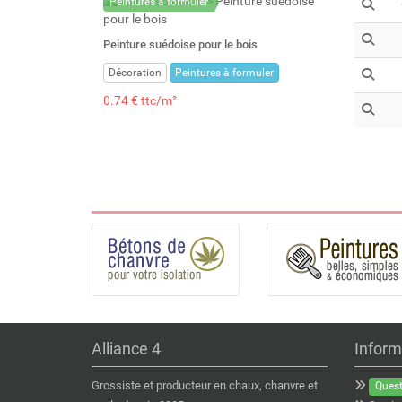
Peintures à formuler
Peinture suédoise pour le bois
Décoration
Peintures à formuler
0.74 € ttc/m²
Alliance 4
Inform
Grossiste et producteur en chaux, chanvre et
Quest