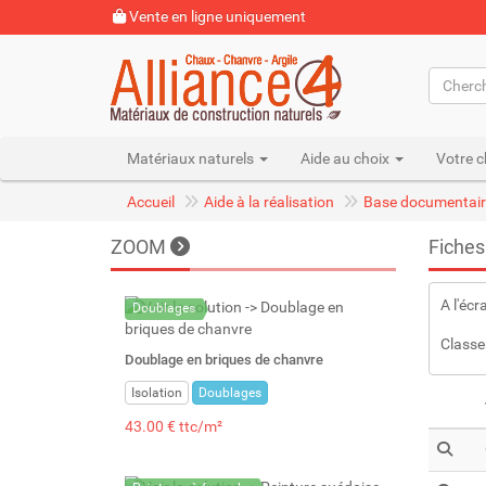
Vente en ligne uniquement
Matériaux naturels
Aide au choix
Votre c
Accueil
Aide à la réalisation
Base documentair
ZOOM
Fiches
A l'écr
Doublages
Classe
Doublage en briques de chanvre
Isolation
Doublages
43.00 € ttc/m²