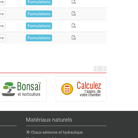
re
Formulations
re
Formulations
re
Formulations
re
Formulations
Matériaux naturels
Chaux aérienne et hydraulique