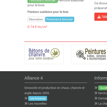
Peintures à formuler
Ce docum
préparat
Peinture suédoise pour le bois
Tél
Décoration
Peintures à formuler
0.74 € ttc/m²
Alliance 4
Inform
Grossiste et producteur en chaux, chanvre et
Quest
argile depuis 2005.
Servic
Deman
Les horaires
Les nouvelles
La cha