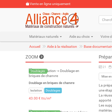
Vente en ligne uniquement
Matériaux naturels
Aide au choix
Votre c
Accueil
Aide à la réalisation
Base documentair
ZOOM
Prépar
21
Doublages
Mise en
Doublage en briques de chanvre
La prépa
une étap
Isolation
Doublages
La réussi
43.00 € ttc/m²
apporté 
Les supp
matériau 