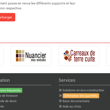
ent passe en revue les différents supports et leur
ion respective.
écharger
ation
Services
Solutions en éco-construction
ions fréquentes
e de livraison
Estimation des quantités
de de devis
Base documentaire
rte
Aide au choix