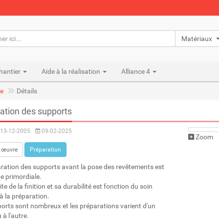
Matériaux n
hantier
Aide à la réalisation
Alliance 4
e
Détails
ation des supports
13-12-2005
09-02-2025
Zoom
 œuvre
Préparation
ration des supports avant la pose des revêtements est
e primordiale.
te de la finition et sa durabilité est fonction du soin
à la préparation.
orts sont nombreux et les préparations varient d'un
à l'autre.