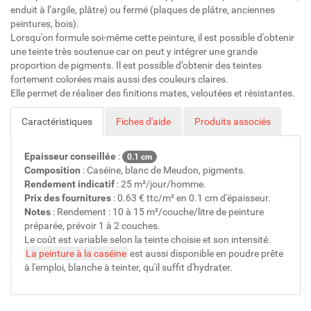
enduit à l’argile, plâtre) ou fermé (plaques de plâtre, anciennes
peintures, bois).
Lorsqu'on formule soi-même cette peinture, il est possible d'obtenir
une teinte très soutenue car on peut y intégrer une grande
proportion de pigments. Il est possible d’obtenir des teintes
fortement colorées mais aussi des couleurs claires.
Elle permet de réaliser des finitions mates, veloutées et résistantes.
Caractéristiques
Fiches d'aide
Produits associés
Epaisseur conseillée
:
0.1 cm
Composition
: Caséine, blanc de Meudon, pigments.
Rendement indicatif
: 25 m²/jour/homme.
Prix des fournitures
: 0.63 € ttc/m² en 0.1 cm d'épaisseur.
Notes
: Rendement : 10 à 15 m²/couche/litre de peinture
préparée, prévoir 1 à 2 couches.
Le coût est variable selon la teinte choisie et son intensité.
La peinture à la caséine
est aussi disponible en poudre prête
à l'emploi, blanche à teinter, qu'il suffit d'hydrater.