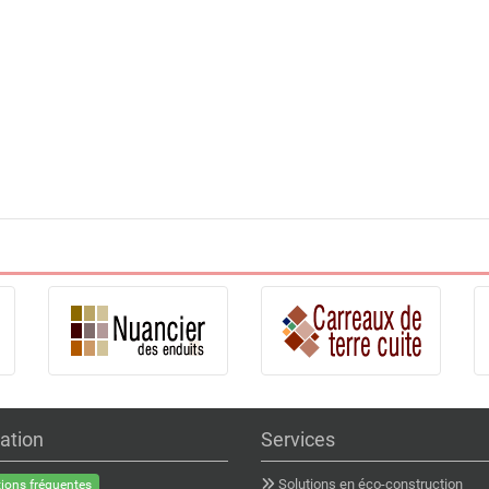
ation
Services
Solutions en éco-construction
ions fréquentes