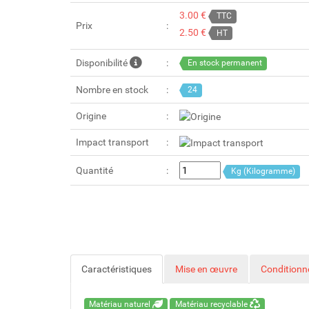
3.00 €
TTC
Prix
2.50 €
HT
Disponibilité
En stock permanent
Nombre en stock
24
Origine
Impact transport
Quantité
Kg (Kilogramme)
Caractéristiques
Mise en œuvre
Condition
Matériau naturel
Matériau recyclable