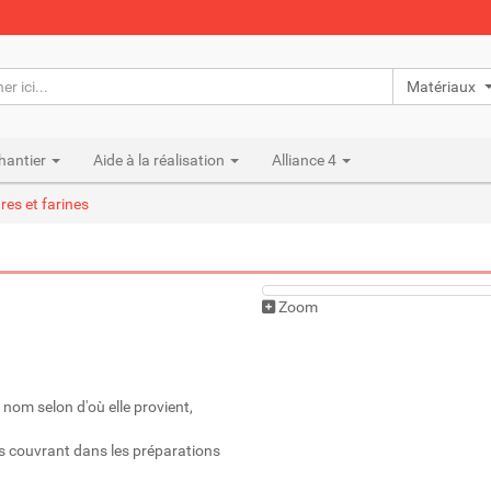
Matériaux n
hantier
Aide à la réalisation
Alliance 4
es et farines
Zoom
 nom selon d'où elle provient,
as couvrant dans les préparations