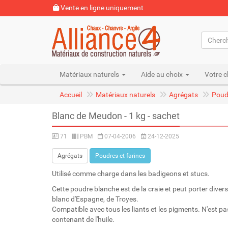
Vente en ligne uniquement
Matériaux naturels
Aide au choix
Votre c
Accueil
Matériaux naturels
Agrégats
Poudr
Blanc de Meudon - 1 kg - sachet
71
PBM
07-04-2006
24-12-2025
Agrégats
Poudres et farines
Utilisé comme charge dans les badigeons et stucs.
Cette poudre blanche est de la craie et peut porter divers
blanc d'Espagne, de Troyes.
Compatible avec tous les liants et les pigments. N'est p
contenant de l'huile.