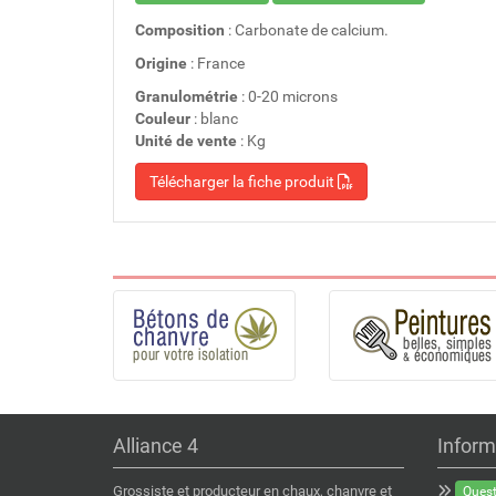
Composition
: Carbonate de calcium.
Origine
: France
Granulométrie
: 0-20 microns
Couleur
: blanc
Unité de vente
: Kg
Télécharger la fiche produit
Alliance 4
Inform
Grossiste et producteur en chaux, chanvre et
Quest