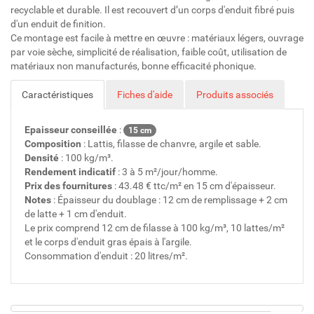
recyclable et durable. Il est recouvert d’un corps d'enduit fibré puis
d'un enduit de finition.
Ce montage est facile à mettre en œuvre : matériaux légers, ouvrage
par voie sèche, simplicité de réalisation, faible coût, utilisation de
matériaux non manufacturés, bonne efficacité phonique.
Caractéristiques
Fiches d'aide
Produits associés
Epaisseur conseillée
:
15 cm
Composition
: Lattis, filasse de chanvre, argile et sable.
Densité
: 100 kg/m³.
Rendement indicatif
: 3 à 5 m²/jour/homme.
Prix des fournitures
: 43.48 € ttc/m² en 15 cm d'épaisseur.
Notes
: Épaisseur du doublage : 12 cm de remplissage + 2 cm
de latte + 1 cm d'enduit.
Le prix comprend 12 cm de filasse à 100 kg/m³, 10 lattes/m²
et le corps d'enduit gras épais à l'argile.
Consommation d'enduit : 20 litres/m².