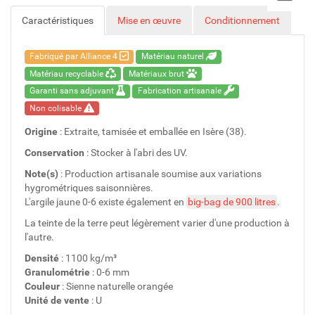
Caractéristiques
Mise en œuvre
Conditionnement
Fabriqué par Alliance 4
Matériau naturel
Matériau recyclable
Matériaux brut
Garanti sans adjuvant
Fabrication artisanale
Non colisable
Origine
: Extraite, tamisée et emballée en Isère (38).
Conservation
: Stocker à l'abri des UV.
Note(s)
: Production artisanale soumise aux variations
hygrométriques saisonnières.
L'argile jaune 0-6 existe également en
big-bag de 900 litres
.
La teinte de la terre peut légèrement varier d'une production à
l'autre.
Densité
: 1100 kg/m³
Granulométrie
: 0-6 mm
Couleur
: Sienne naturelle orangée
Unité de vente
: U