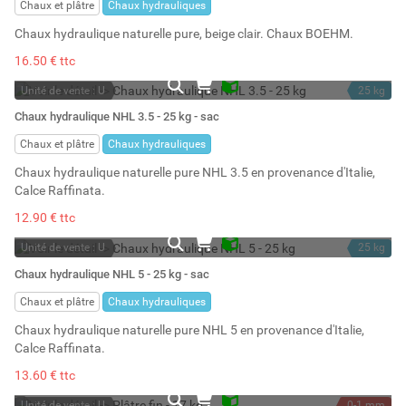
Chaux et plâtre
Chaux hydrauliques
Chaux hydraulique naturelle pure, beige clair. Chaux BOEHM.
16.50 € ttc
Unité de vente : U
25 kg
En stock
36 l
Chaux hydraulique NHL 3.5 - 25 kg - sac
Stock : 305
Chaux et plâtre
Chaux hydrauliques
Chaux hydraulique naturelle pure NHL 3.5 en provenance d'Italie,
Calce Raffinata.
12.90 € ttc
Unité de vente : U
25 kg
En stock
36 l
Chaux hydraulique NHL 5 - 25 kg - sac
Stock : 410
Chaux et plâtre
Chaux hydrauliques
Chaux hydraulique naturelle pure NHL 5 en provenance d'Italie,
Calce Raffinata.
13.60 € ttc
Unité de vente : U
0-1 mm