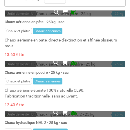
Unité de vente : U
25 kg
En stock
20 l
Chaux aérienne en pâte - 25 kg - sac
Stock : 41
Chaux et plâtre
Chaux aériennes
Chaux aérienne en pâte, directe d'extinction et affinée plusieurs
mois.
13.60 € ttc
Unité de vente : U
25 kg
En stock permanent
50 l
Chaux aérienne en poudre - 25 kg - sac
Stock : 1000
Chaux et plâtre
Chaux aériennes
Chaux aérienne éteinte 100% naturelle CL90.
Fabrication traditionnelle, sans adjuvant.
12.40 € ttc
Unité de vente : U
25 kg
En stock permanent
40 l
Chaux hydraulique NHL 2 - 25 kg - sac
Stock : 714