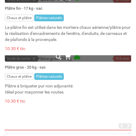
En stock
17 kg
Plâtre fin - 17 kg - sac
Stock : 59
20 l
Chaux et plâtre
Plâtres naturels
Le plâtre fin est utilisé dans les mortiers chaux aérienne/plâtre pour
la réalisation d'encadrements de fenêtre, d'enduits, de carreaux et
de plafonds à la provençale.
10.30 € ttc
Unité de vente : U
0-3 mm
En stock permanent
20 kg
Plâtre gros - 20 kg - sac
Stock : 352
20 l
Chaux et plâtre
Plâtres naturels
Plâtre à briqueter pur non adjuvanté.
Idéal pour maçonner les voutes.
10.30 € ttc