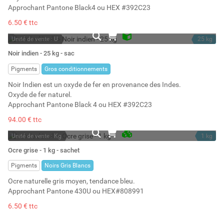
Approchant Pantone Black4 ou HEX #392C23
6.50 € ttc
Unité de vente : U
25 kg
En stock
17.24 l
Noir indien - 25 kg - sac
Stock : 3
Pigments
Gros conditionnements
Noir Indien est un oxyde de fer en provenance des Indes.
Oxyde de fer naturel.
Approchant Pantone Black 4 ou HEX #392C23
94.00 € ttc
Unité de vente : Kg
1 kg
En stock permanent
1.33 l
Ocre grise - 1 kg - sachet
Stock : 19
Pigments
Noirs Gris Blancs
Ocre naturelle gris moyen, tendance bleu.
Approchant Pantone 430U ou HEX#808991
6.50 € ttc