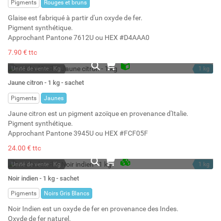
Pigments
Rouges et bruns
Glaise est fabriqué à partir d'un oxyde de fer.
Pigment synthétique.
Approchant Pantone 7612U ou HEX #D4AAA0
7.90 € ttc
Unité de vente : Kg
1 kg
En stock
1.25 l
Jaune citron - 1 kg - sachet
Stock : 6
Pigments
Jaunes
Jaune citron est un pigment azoïque en provenance d'Italie.
Pigment synthétique.
Approchant Pantone 3945U ou HEX #FCF05F
24.00 € ttc
Unité de vente : Kg
1 kg
En stock permanent
0.69 l
Noir indien - 1 kg - sachet
Stock : 10
Pigments
Noirs Gris Blancs
Noir Indien est un oxyde de fer en provenance des Indes.
Oxyde de fer naturel.