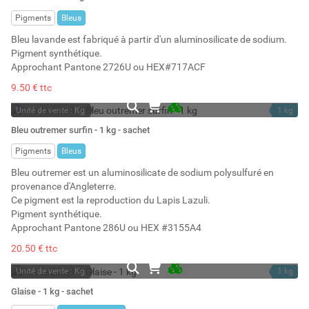
Stock : 11
Pigments
Bleus
Bleu lavande est fabriqué à partir d'un aluminosilicate de sodium.
Pigment synthétique.
Approchant Pantone 2726U ou HEX#717ACF
9.50 € ttc
Unité de vente : Kg
1 kg
En stock permanent
1.54 l
Bleu outremer surfin - 1 kg - sachet
Stock : 52
Pigments
Bleus
Bleu outremer est un aluminosilicate de sodium polysulfuré en
provenance d'Angleterre.
Ce pigment est la reproduction du Lapis Lazuli.
Pigment synthétique.
Approchant Pantone 286U ou HEX #3155A4
20.50 € ttc
Unité de vente : Kg
1 kg
En stock permanent
1.53 l
Glaise - 1 kg - sachet
Stock : 6