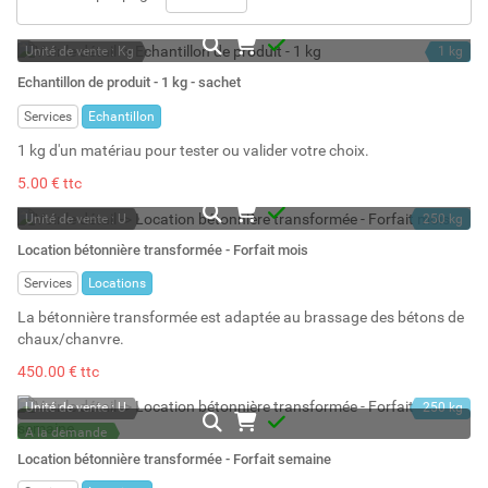
Unité de vente : Kg
1 kg
A la demande
Echantillon de produit - 1 kg - sachet
Services
Echantillon
1 kg d'un matériau pour tester ou valider votre choix.
5.00 € ttc
Unité de vente : U
250 kg
A la demande
Location bétonnière transformée - Forfait mois
Services
Locations
La bétonnière transformée est adaptée au brassage des bétons de
chaux/chanvre.
450.00 € ttc
Unité de vente : U
250 kg
A la demande
Location bétonnière transformée - Forfait semaine