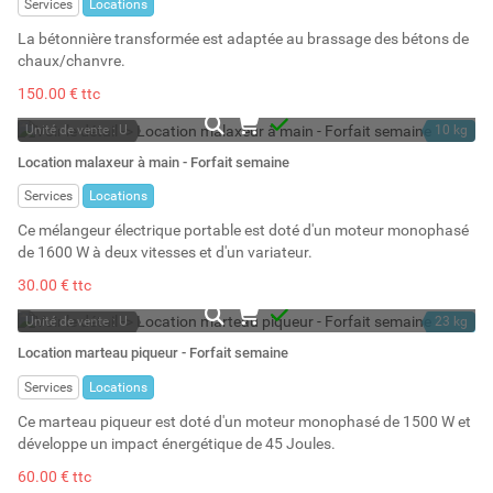
Services
Locations
La bétonnière transformée est adaptée au brassage des bétons de
chaux/chanvre.
150.00 € ttc
Unité de vente : U
10 kg
A la demande
Location malaxeur à main - Forfait semaine
Services
Locations
Ce mélangeur électrique portable est doté d'un moteur monophasé
de 1600 W à deux vitesses et d'un variateur.
30.00 € ttc
Unité de vente : U
23 kg
A la demande
Location marteau piqueur - Forfait semaine
Services
Locations
Ce marteau piqueur est doté d'un moteur monophasé de 1500 W et
développe un impact énergétique de 45 Joules.
60.00 € ttc