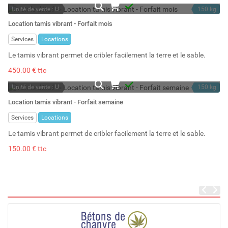
Unité de vente : U
150 kg
A la demande
Location tamis vibrant - Forfait mois
Services
Locations
Le tamis vibrant permet de cribler facilement la terre et le sable.
450.00 € ttc
Unité de vente : U
150 kg
A la demande
Location tamis vibrant - Forfait semaine
Services
Locations
Le tamis vibrant permet de cribler facilement la terre et le sable.
150.00 € ttc