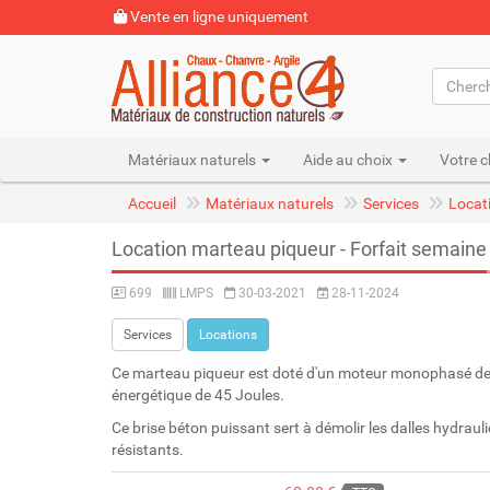
Vente en ligne uniquement
Matériaux naturels
Aide au choix
Votre c
Accueil
Matériaux naturels
Services
Locat
Location marteau piqueur - Forfait semaine
699
LMPS
30-03-2021
28-11-2024
Services
Locations
Ce marteau piqueur est doté d'un moteur monophasé de
énergétique de 45 Joules.
Ce brise béton puissant sert à démolir les dalles hydrauli
résistants.