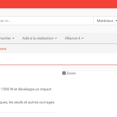
Matériaux n
hantier
Aide à la réalisation
Alliance 4
ions
Zoom
 1500 W et développe un impact
ques, les seuils et autres ouvrages