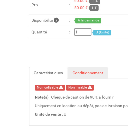
60.00 €
TTC
Prix
50.00 €
HT
Disponibilité
A la demande
Quantité
U (Unité)
Caractéristiques
Conditionnement
Non colisable
Non livrable
Note(s)
: Chèque de caution de 90 € à fournir.
Uniquement en location au dépôt, pas de livraison pou
Unité de vente
: U