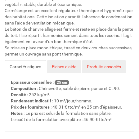
végétal », stable, durable et économique.
Ce mélange est un excellent régulateur thermique et hygrométrique
des habitations. Cette isolation garantit l’absence de condensation
sans l’aide de ventilation mécanique.
Le béton de chanvre allégé est ferme et reste en place dans la pente
du toit. Il se répartit harmonieusement dans tous les recoins. Il agit
également en faveur d’un bon thermique d’été.
Sa mise en place monolithique, tassé en deux couches successives,
permet un ouvrage sans pont thermique.
Caractéristiques
Fiches d'aide
Produits associés
Epaisseur conseillée
:
25 cm
Composition
: Chènevotte, sable de pierre ponce et CL90.
Densité
: 252 kg/m³.
Rendement indicatif
: 10 m²/jour/homme.
Prix des fournitures
: 40.31 € ttc/m² en 25 cm d'épaisseur.
Notes
: Le prix est celui de la formulation sans plâtre.
Le coût de la formulation avec plâtre : 46.90 € ttc/m².