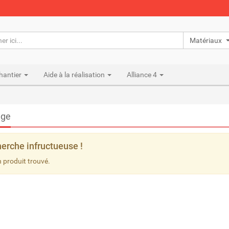
Matériaux n
hantier
Aide à la réalisation
Alliance 4
ge
erche infructueuse !
 produit trouvé.