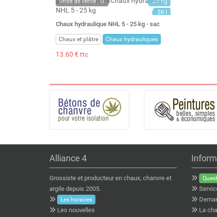
Unité de vente : U
25 kg
36 l
Chaux hydraulique NHL 5 - 25 kg - sac
Chaux et plâtre
Chaux hydrauliques
13.60 € ttc
Alliance 4
Inform
Grossiste et producteur en chaux, chanvre et
Quest
argile depuis 2005.
Servic
Deman
Les horaires
Les nouvelles
La cha