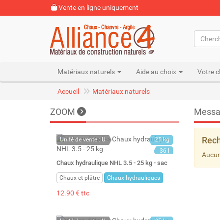
Vente en ligne uniquement
Matériaux naturels
Aide au choix
Votre c
Accueil
Matériaux naturels
ZOOM
Messa
Rech
Unité de vente : U
25 kg
36 l
Aucun
Chaux hydraulique NHL 3.5 - 25 kg - sac
Chaux et plâtre
Chaux hydrauliques
12.90 € ttc