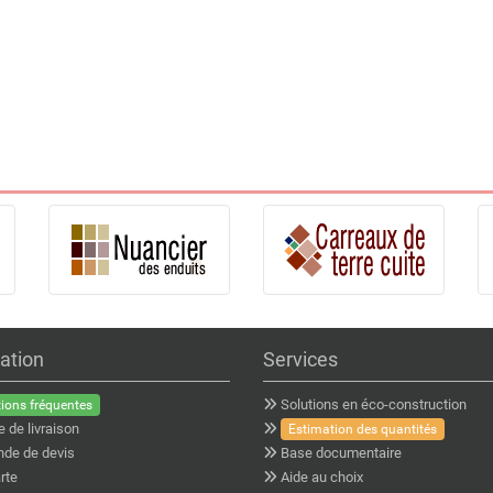
ation
Services
Solutions en éco-construction
ions fréquentes
e de livraison
Estimation des quantités
de de devis
Base documentaire
rte
Aide au choix