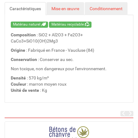
Caractéristiques
Mise en œuvre
Conditionnement
Matériau naturel
Matériau recyclable
Composition
: SiO2 + Al2O3 + Fe2O3+
CaCo3+SiO10(OH)2Mg3
Origine
: Fabriqué en France - Vaucluse (84)
Conservation
: Conserver au sec.
Non toxique, non dangereux pour l'environnement.
Densité
: 570 kg/m³
Couleur
: marron moyen roux
Unité de vente
: Kg