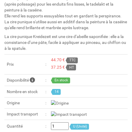
(après polissage) pour les enduits fins lisses, le tadelakt et la
peinture à la caséine.
Elle rend les supports essuyables tout en gardant la perspirance.
La cire punique s'utilise aussi en additif dans la peinture à la caséine
qu'elle rend brillante et marbrée après lustrage.
La cire punique Kreidezeit est une cire d’abeille saponifiée : elle a la
consistance d’une pâte, facile à appliquer au pinceau, au chiffon ou
à la spatule.
44.70 €
TTC
Prix
37.25 €
HT
Disponibilité
En stock
Nombre en stock
14
Origine
Impact transport
Quantité
U (Unité)