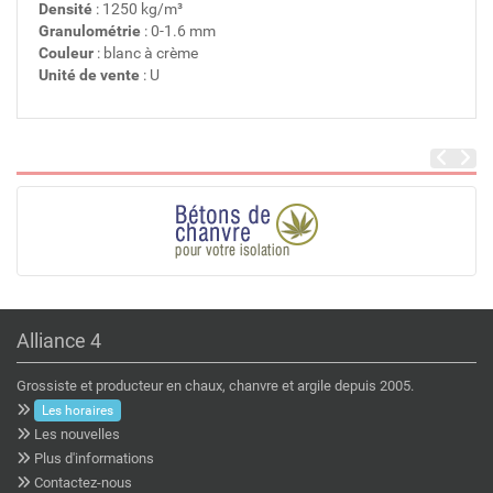
Densité
: 1250 kg/m³
Granulométrie
: 0-1.6 mm
Couleur
: blanc à crème
Unité de vente
: U
Alliance 4
Grossiste et producteur en chaux, chanvre et argile depuis 2005.
Les horaires
Les nouvelles
Plus d'informations
Contactez-nous