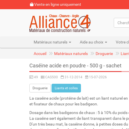
Vente en ligne uniquement
Matériaux naturels
Aide au choix
Votre c
Accueil
Matériaux naturels
Droguerie
Liant
Caséine acide en poudre - 500 g - sachet
49
CAS500
31-12-2014
15-07-2026
Droguerie
Liants et colles
La caséine acide (protéine de lait) est un liant naturel e
et fixateur de chaux pour les badigeon.
Dosage dans les badigeons de chaux : 5 à 10% du poids 
La caséine sert également de liant transparent dans le p
D'un très beau mat, la caséine donne, à petites doses du l