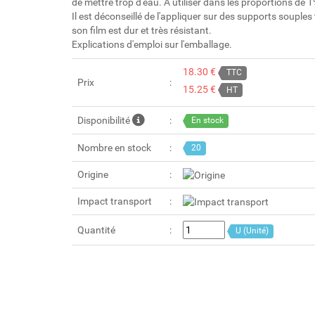
de mettre trop d'eau. A utiliser dans les proportions de 
Il est déconseillé de l'appliquer sur des supports souples 
son film est dur et très résistant.
Explications d'emploi sur l'emballage.
18.30 €
TTC
Prix
15.25 €
HT
Disponibilité
En stock
Nombre en stock
20
Origine
Impact transport
Quantité
U (Unité)