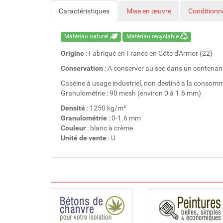
Caractéristiques
Mise en œuvre
Condition
Matériau naturel
Matériau recyclable
Origine
: Fabriqué en France en Côte d'Armor (22)
Conservation
: A conserver au sec dans un contenant 
Caséine à usage industriel, non destiné à la conso
Granulométrie : 90 mesh (environ 0 à 1.6 mm)
Densité
: 1250 kg/m³
Granulométrie
: 0-1.6 mm
Couleur
: blanc à crème
Unité de vente
: U