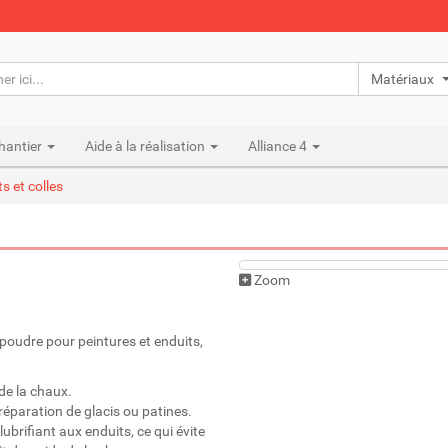
Matériaux n
hantier
Aide à la réalisation
Alliance 4
s et colles
Zoom
n poudre pour peintures et enduits,
de la chaux.
réparation de glacis ou patines.
ubrifiant aux enduits, ce qui évite