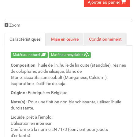
Ajouter au panier
Zoom
Caractéristiques
Mise en œuvre
Conditionnement
Matériau naturel
Matériau recyclable
Composition
: huile de lin, huile de lin cuite (standolie), résines
de colophane, acide silicique, blanc de
titane, siccatifs sans cobalt (Manganèse, Calcium ),
isoparaffine, lécithine de soja.
Origine
: Fabriqué en Belgique
Note(s)
: Pour une finition non-blanchissante, utiliser l'huile
durcissante.
Liquide, prêt à l'emploi.
Utilisation en intérieur.
Conforme à la norme EN 71/3 (convient pour jouets
d’enfants).