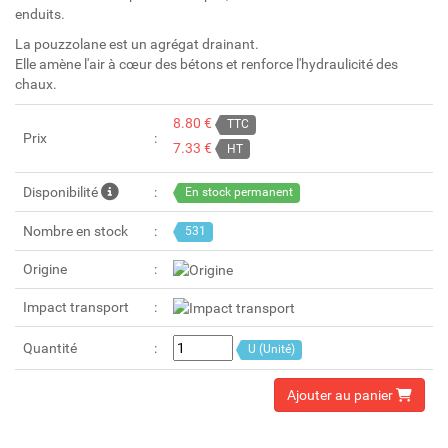
enduits.
La pouzzolane est un agrégat drainant.
Elle amène l'air à cœur des bétons et renforce l'hydraulicité des
chaux.
8.80 €
TTC
Prix
7.33 €
HT
Disponibilité
En stock permanent
Nombre en stock
531
Origine
Impact transport
Quantité
U (Unité)
Ajouter au panier