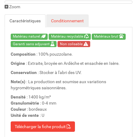
Zoom
Caractéristiques
Conditionnement
Matériau naturel
Matériau recyclable
Matériaux brut
Garanti sans adjuvant
Non colisable
Composition
: 100% pouzzolane.
Origine
: Extraite, broyée en Ardèche et ensachée en Isère.
Conservation
: Stocker à l'abri des UV.
Note(s)
: La production est soumise aux variations
hygrométriques saisonnières.
Densité
: 1400 kg/m³
Granulométrie
: 0-4 mm
Couleur
: bordeaux
Unité de vente
: U
Télécharger la fiche produit