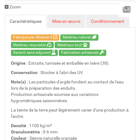
Zoom
Caractéristiques
Mise en œuvre
Conditionnement
Fabriqué par Alliance 4
Matériau naturel
Matériau recyclable
Matériaux brut
Garanti sans adjuvant
Fabrication artisanale
Origine
: Extraite, tamisée et emballée en Isère (38).
Conservation
: Stocker à l'abri des UV.
Note(s)
: Les particules d'argile fondent au contact de l'eau
lors de la préparation des enduits.
Production artisanale soumise aux variations
hygrométriques saisonnières.
La teinte de la terre peut légèrement varier d'une production à
l'autre.
Densité
: 1100 kg/m³
Granulométrie
: 0-6 mm
Couleur
: Sienne naturelle orangée