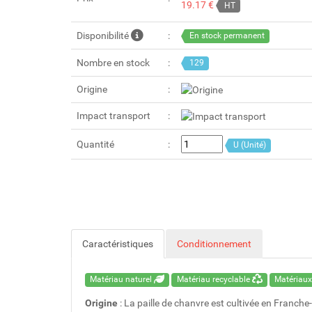
19.17 €
HT
Disponibilité
En stock permanent
Nombre en stock
129
Origine
Impact transport
Quantité
U (Unité)
Caractéristiques
Conditionnement
Matériau naturel
Matériau recyclable
Matériaux
Origine
: La paille de chanvre est cultivée en Franc