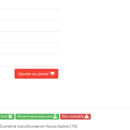
Ajouter au panier
 brut
Garanti sans adjuvant
Non colisable
he-Comté et transformée en Haute-Saône (70).