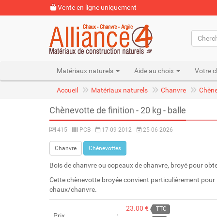
Vente en ligne uniquement
Matériaux naturels
Aide au choix
Votre c
Accueil
Matériaux naturels
Chanvre
Chène
Chènevotte de finition - 20 kg - balle
415
PCB
17-09-2012
25-06-2026
Chanvre
Chènevottes
Bois de chanvre ou copeaux de chanvre, broyé pour obte
Cette chènevotte broyée convient particulièrement pour l
chaux/chanvre.
23.00 €
TTC
Prix