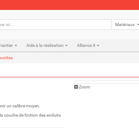
Matériaux n
hantier
Aide à la réalisation
Alliance 4
vottes
Zoom
nir un calibre moyen.
a couche de finition des enduits