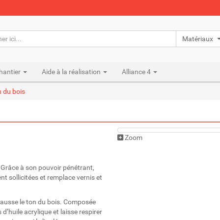
Matériaux n
hantier
Aide à la réalisation
Alliance 4
n du bois
Zoom
! Grâce à son pouvoir pénétrant,
 sollicitées et remplace vernis et
rehausse le ton du bois. Composée
 d’huile acrylique et laisse respirer