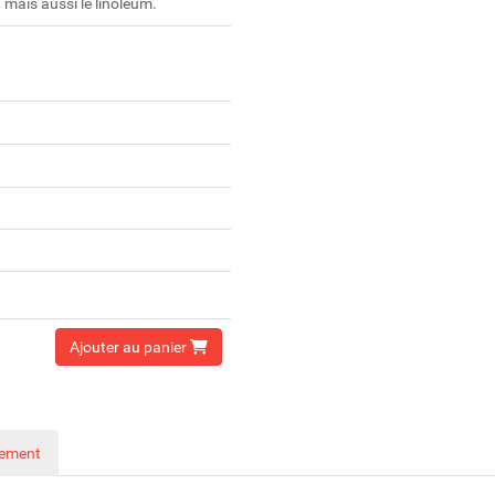
r, mais aussi le linoléum.
Ajouter au panier
nement