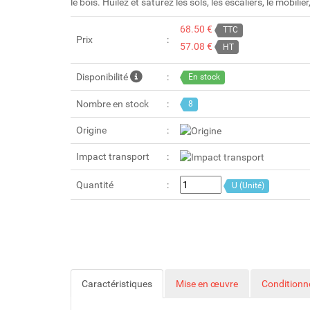
le bois. Huilez et saturez les sols, les escaliers, le mobilie
68.50 €
TTC
Prix
57.08 €
HT
Disponibilité
En stock
Nombre en stock
8
Origine
Impact transport
Quantité
U (Unité)
Caractéristiques
Mise en œuvre
Condition