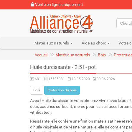
Vente en ligne uniquement
Matériaux naturels
Aide au choix
Votre c
Accueil
Matériaux naturels
Bois
Protectio
Huile durcissante - 2.5 l - pot
681
15505081
13-05-2020
09-06-2026
Bois
Protection du bois
Avec l’Huile durcissante vous aimerez vivre avec le bois 
deux couches suffisent, même pour les surfaces fortement
vitrificateur.
Résistante, elle confère une finition mate à satinée et 
d’huile végétale et de résine naturelle, elle ne contient pas