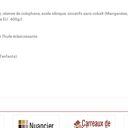
lie), résines de colophane, acide silicique, siccatifs sans cobalt (Manganèse,
te EU : 400g/l.
r l'huile éclaircissante.
’enfants).