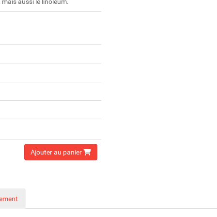
r, mais aussi le linoléum.
Ajouter au panier
nement