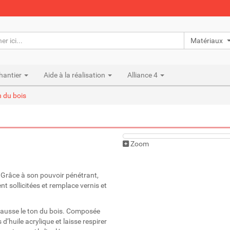
Matériaux n
hantier
Aide à la réalisation
Alliance 4
n du bois
Zoom
! Grâce à son pouvoir pénétrant,
 sollicitées et remplace vernis et
rehausse le ton du bois. Composée
 d’huile acrylique et laisse respirer