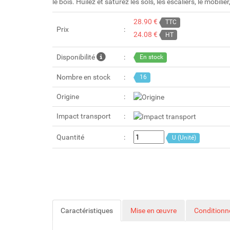
le bois. Huilez et saturez les sols, les escaliers, le mobilie
28.90 €
TTC
Prix
24.08 €
HT
Disponibilité
En stock
Nombre en stock
16
Origine
Impact transport
Quantité
U (Unité)
Caractéristiques
Mise en œuvre
Condition