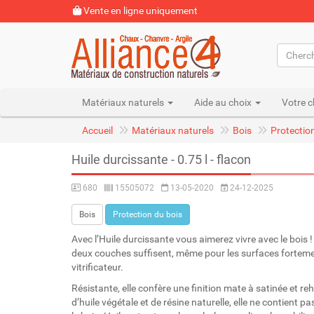
Vente en ligne uniquement
Matériaux naturels
Aide au choix
Votre c
Accueil
Matériaux naturels
Bois
Protectio
Huile durcissante - 0.75 l - flacon
680
15505072
13-05-2020
24-12-2025
Bois
Protection du bois
Avec l’Huile durcissante vous aimerez vivre avec le bois 
deux couches suffisent, même pour les surfaces fortement
vitrificateur.
Résistante, elle confère une finition mate à satinée et 
d’huile végétale et de résine naturelle, elle ne contient pas