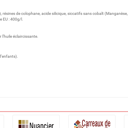
lie), résines de colophane, acide silicique, siccatifs sans cobalt (Manganèse,
te EU : 400g/l.
r l'huile éclaircissante.
’enfants).