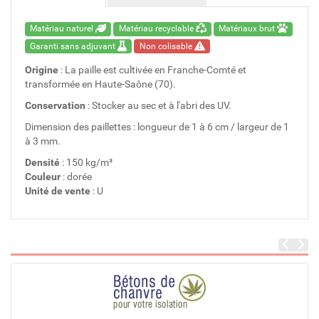
Matériau naturel
Matériau recyclable
Matériaux brut
Garanti sans adjuvant
Non colisable
Origine
: La paille est cultivée en Franche-Comté et
transformée en Haute-Saône (70).
Conservation
: Stocker au sec et à l'abri des UV.
Dimension des paillettes : longueur de 1 à 6 cm / largeur de 1
à 3 mm.
Densité
: 150 kg/m³
Couleur
: dorée
Unité de vente
: U